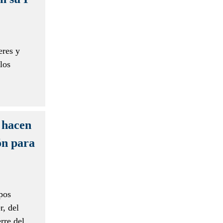
eres y
los
s hacen
ón para
pos
r, del
rre del