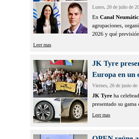
Lunes,
20 de julio de 2
En
Canal Neumátic
agrupaciones, organi
2026 y qué previsión 
Leer mas
JK Tyre prese
Europa en un 
Viernes,
26 de junio de
JK Tyre
ha celebra
presentado su gama
Leer mas
OPEN reúne a c