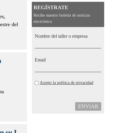
REGÍSTRATE
Recibe nuestro boletín de noticias
es,
electrónico
estre del
Nombre del taller o empresa
a
Email
Acepto la política de privacidad
ha
ENVIAR
n su I