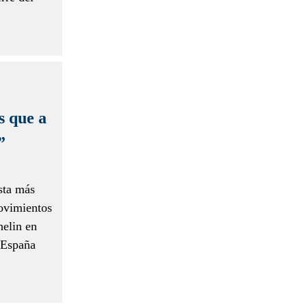
s que a
”
sta más
movimientos
helin en
 España