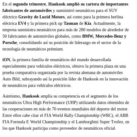
En el
segundo trimestre
,
Hankook
amplió su cartera de importantes
fabricantes de automóviles
y suministró neumáticos para el SUV
eléctrico
Gravity de Lucid Motors
, así como para la primera berlina
eléctrica
EV4
y la primera pick up
Tasman
de
Kia
. Actualmente, la
empresa suministra neumáticos para más de 280 modelos de alrededor de
50 fabricantes de automóviles globales, como
BMW, Mercedes-Benz y
Porsche
, consolidando así su posición de liderazgo en el sector de la
tecnología de neumáticos prémium.
iON
, la primera familia de neumáticos del mundo desarrollada
especialmente para vehículos eléctricos, obtuvo la primera plaza en una
prueba comparativa organizada por la revista alemana de automóviles
Auto Bild, subrayando así la posición líder de Hankook en la innovación
de neumáticos para vehículos eléctricos.
Asimismo,
Hankook
amplía su competencia en el segmento de los
neumáticos Ultra High Performance (UHP) utilizando datos obtenidos de
las cooperaciones en más de 70 eventos mundiales del deporte del motor.
Entre ellos cabe citar el FIA World Rally Championship (WRC), el ABB
FIA Formula E World Championship y el Lamborghini Super Trofeo, en
los que Hankook participa como proveedor de neumáticos oficial.